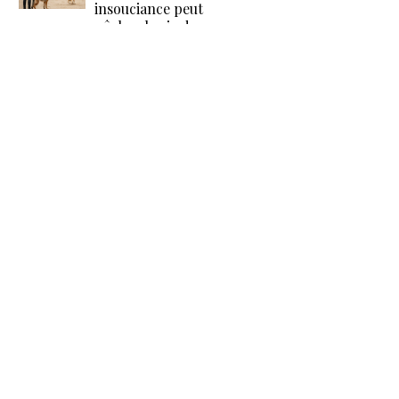
insouciance peut
gâcher la vie des
autres.
15 Janvier 2026
Des émotions au bout
de la laisse : mon
histoire, ma vision
1 Janvier 2026